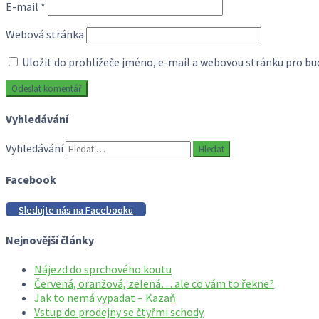
E-mail
*
Webová stránka
Uložit do prohlížeče jméno, e-mail a webovou stránku pro b
Vyhledávání
Vyhledávání
Facebook
Sledujte nás na Facebooku
Nejnovější články
Nájezd do sprchového koutu
Červená, oranžová, zelená… ale co vám to řekne?
Jak to nemá vypadat – Kazaň
Vstup do prodejny se čtyřmi schody