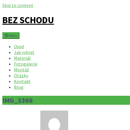
Skip to content
BEZ SCHODU
Menu
Úvod
Jak vybrat
Materiál
Fotogalerie
Montáž
Otázky
Kontakt
Blog
IMG_3366