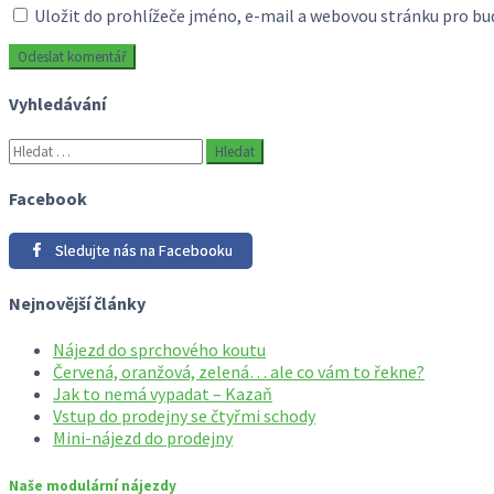
Uložit do prohlížeče jméno, e-mail a webovou stránku pro b
Vyhledávání
Vyhledávání
Facebook
Sledujte nás na Facebooku
Nejnovější články
Nájezd do sprchového koutu
Červená, oranžová, zelená… ale co vám to řekne?
Jak to nemá vypadat – Kazaň
Vstup do prodejny se čtyřmi schody
Mini-nájezd do prodejny
Naše modulární nájezdy