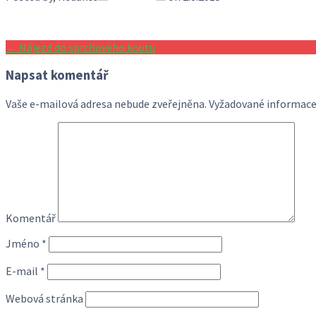
Post
←
Nájezd do sprchového koutu
navigation
Napsat komentář
Vaše e-mailová adresa nebude zveřejněna.
Vyžadované informace
Komentář
Jméno
*
E-mail
*
Webová stránka